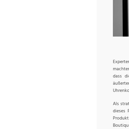
Experte
machten
dass di
äußert
Uhrenko
Als str
dieses 
Produkt
Boutiqu