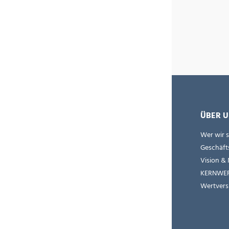
ÜBER U
Wer wir 
Geschäft
Vision & 
KERNWE
Wertvers