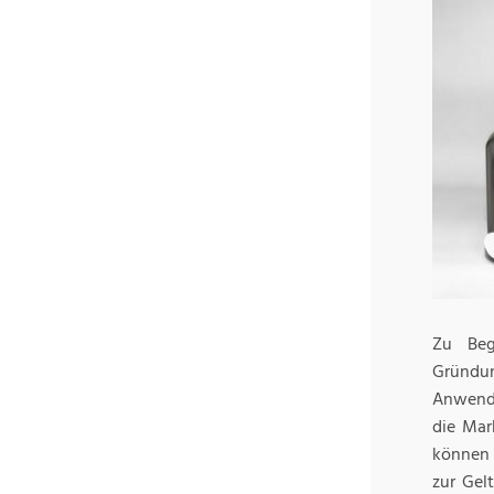
Zu Beg
Gründun
Anwendu
die Mar
können 
zur Gel