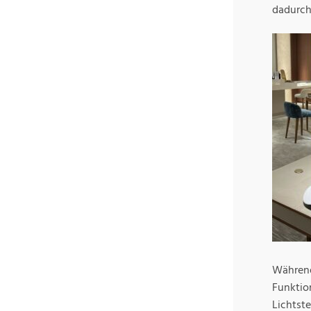
dadurch
Während
Funktio
Lichtst