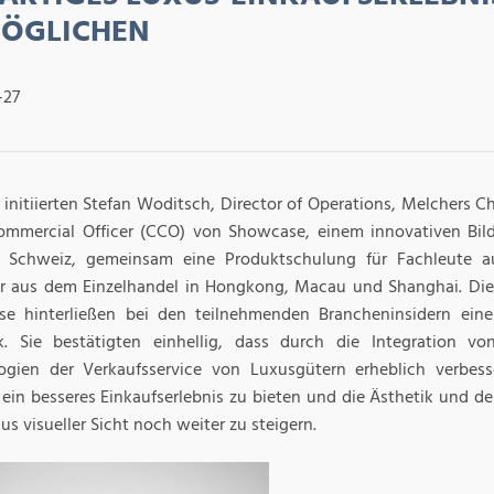
ÖGLICHEN
-27
h initiierten Stefan Woditsch, Director of Operations, Melchers 
ommercial Officer (CCO) von Showcase, einem innovativen Bil
 Schweiz, gemeinsam eine Produktschulung für Fachleute a
 aus dem Einzelhandel in Hongkong, Macau und Shanghai. Die
e hinterließen bei den teilnehmenden Brancheninsidern eine
k. Sie bestätigten einhellig, dass durch die Integration v
ogien der Verkaufsservice von Luxusgütern erheblich verbe
ein besseres Einkaufserlebnis zu bieten und die Ästhetik und d
s visueller Sicht noch weiter zu steigern.