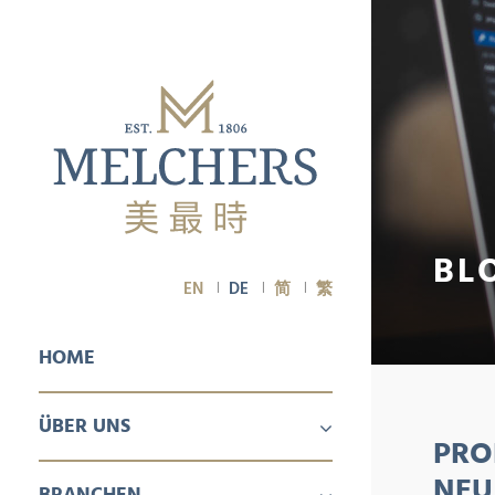
BL
EN
DE
简
繁
HOME
ÜBER UNS
PRO
ÜBER UNS
KARRIERE
NEU
BRANCHEN