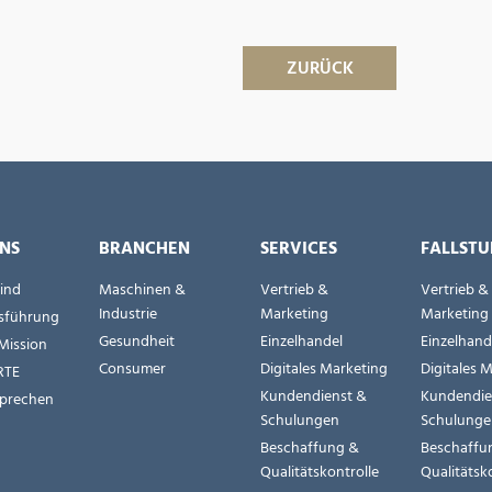
ZURÜCK
NS
BRANCHEN
SERVICES
FALLSTU
sind
Maschinen &
Vertrieb &
Vertrieb &
Industrie
Marketing
Marketing
sführung
Gesundheit
Einzelhandel
Einzelhand
Mission
Consumer
Digitales Marketing
Digitales 
RTE
Kundendienst &
Kundendie
prechen
Schulungen
Schulung
Beschaffung &
Beschaffu
Qualitätskontrolle
Qualitätsk