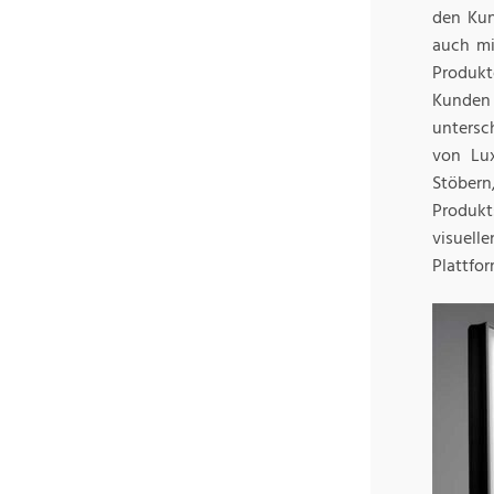
den Kun
auch mi
Produkt
Kunden
untersc
von Lux
Stöbern
Produk
visuell
Plattfo