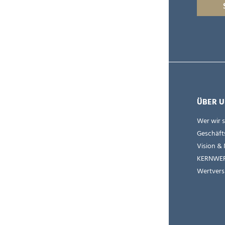
ÜBER U
Wer wir 
Geschäft
Vision & 
KERNWE
Wertvers