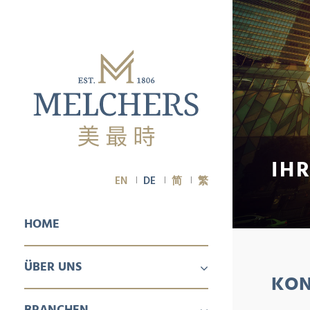
IH
EN
DE
简
繁
HOME
ÜBER UNS
KON
ÜBER UNS
KARRIERE
BRANCHEN