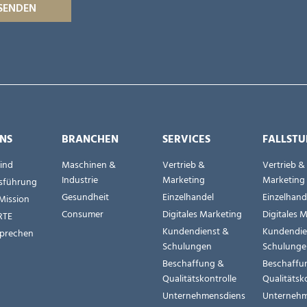
NS
BRANCHEN
SERVICES
FALLSTU
sind
Maschinen &
Vertrieb &
Vertrieb &
Industrie
Marketing
Marketing
sführung
Gesundheit
Einzelhandel
Einzelhand
Mission
Consumer
Digitales Marketing
Digitales 
RTE
Kundendienst &
Kundendie
prechen
Schulungen
Schulung
Beschaffung &
Beschaffu
Qualitätskontrolle
Qualitätsk
Unternehmensdiens
Unternehm