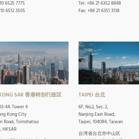
 10 6525 7775
Tel: +86 21 6352 8848
 10 6512 3505
Fax: +86 21 6351 3138
 KONG SAR 香港特别行政区
TAIPEI 台北
03-4A Tower 6
6F, No.2, Sec. 2,
ong Kong City
Nanjing East Road,
n Road, Tsimshatsui
Taipei, 104084, Taiwan
, HKSAR
台湾省台北市中山区