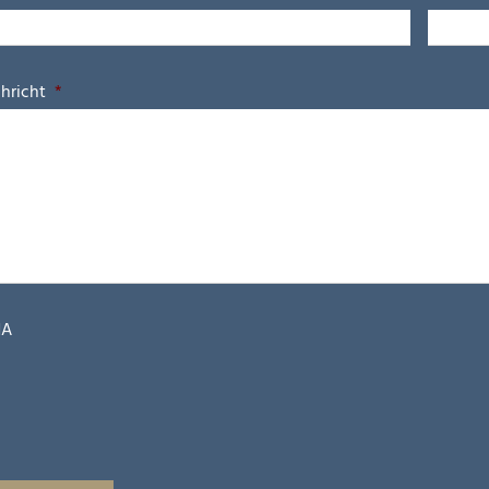
hricht
*
HA