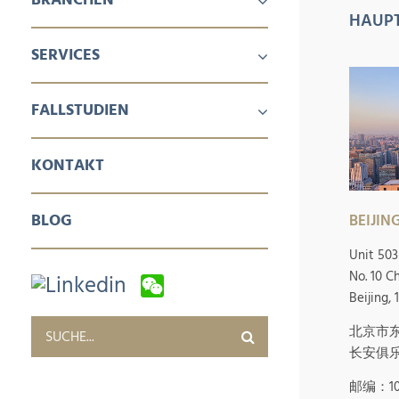
HAUP
MASCHINEN & INDUSTRIE
GESUNDHEIT
CONSUMER
SERVICES
ALUMINIUMSTRANGPRESSEN UND -VERARBEITUNG
LUFTFAHRT
GEBÄUDEPRODUKTE
ENERGIEERZEUGUNG
CHEMIE & PETROCHEMIE
LEBENSMITTELTECHNOLOGIEN
NEUE ENERGIE
ÖL & GAS
VERPACKUNG VON KOSMETIKA & TAGESPFLEGE
PHARMA
KUNSTSTOFF- UND GUMMIVERARBEITUNG UND LABOR
WINTERSPORT
B2B SERVICES
B2C SERVICES
UNTERNEHMENSDIENSTLEISTUNGEN
FALLSTUDIEN
VERTRIEB & MARKETING
EINZEL & GROSSHANDEL
DIGITALES MARKETING
KUNDENDIENST & SCHULUNGEN
BESCHAFFUNG & QUALITÄTSKONTROLLE
UNTERNEHMENSDIENSTLEISTUNGEN
KONTAKT
BLOG
BEIJI
Unit 503
No. 10 C
Beijing,
北京市东
长安俱乐部
邮编：10