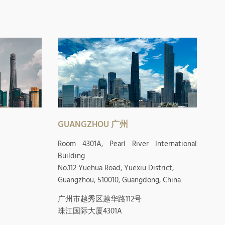
GUANGZHOU 广州
Room 4301A, Pearl River International
Building
No.112 Yuehua Road, Yuexiu District,
Guangzhou, 510010, Guangdong, China
广州市越秀区越华路112号
珠江国际大厦4301A