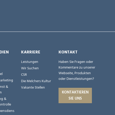
DIEN
KARRIERE
KONTAKT
Leistungen
Haben Sie Fragen oder
Kommentare zu unserer
Wir Suchen
Webseite, Produkten
el
CSR
oder Dienstleistungen?
Marketing
Die Melchers Kultur
nst &
Vakante Stellen
KONTAKTIEREN
en
SIE UNS
ng &
ontrolle
ensdiens