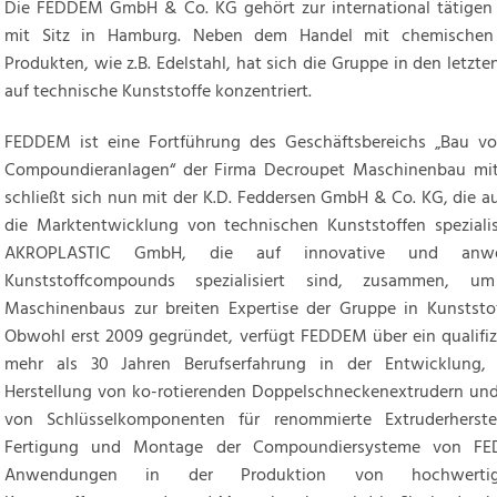
Die FEDDEM GmbH & Co. KG gehört zur international tätigen
mit Sitz in Hamburg. Neben dem Handel mit chemischen
Produkten, wie z.B. Edelstahl, hat sich die Gruppe in den letzte
auf technische Kunststoffe konzentriert.
FEDDEM ist eine Fortführung des Geschäftsbereichs „Bau vo
Compoundieranlagen“ der Firma Decroupet Maschinenbau mit S
schließt sich nun mit der K.D. Feddersen GmbH & Co. KG, die a
die Marktentwicklung von technischen Kunststoffen spezialis
AKROPLASTIC GmbH, die auf innovative und anwend
Kunststoffcompounds spezialisiert sind, zusammen, 
Maschinenbaus zur breiten Expertise der Gruppe in Kunststo
Obwohl erst 2009 gegründet, verfügt FEDDEM über ein qualifizi
mehr als 30 Jahren Berufserfahrung in der Entwicklung,
Herstellung von ko-rotierenden Doppelschneckenextrudern und 
von Schlüsselkomponenten für renommierte Extruderherste
Fertigung und Montage der Compoundiersysteme von FED
Anwendungen in der Produktion von hochwertig