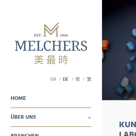
EN
DE
简
繁
HOME
ÜBER UNS
KUN
ÜBER UNS
KARRIERE
LAB
BRANCHEN