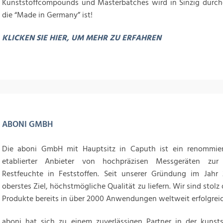
Kunststoffcompounds und Masterbatches wird in Sinzig durchg
die “Made in Germany” ist!
KLICKEN SIE HIER, UM MEHR ZU ERFAHREN
ABONI GMBH
Die aboni GmbH mit Hauptsitz in Caputh ist ein renommiert
etablierter Anbieter von hochpräzisen Messgeräten zu
Restfeuchte in Feststoffen. Seit unserer Gründung im Jahr
oberstes Ziel, höchstmögliche Qualität zu liefern. Wir sind stolz
Produkte bereits in über 2000 Anwendungen weltweit erfolgreich
aboni hat sich zu einem zuverlässigen Partner in der kunsts