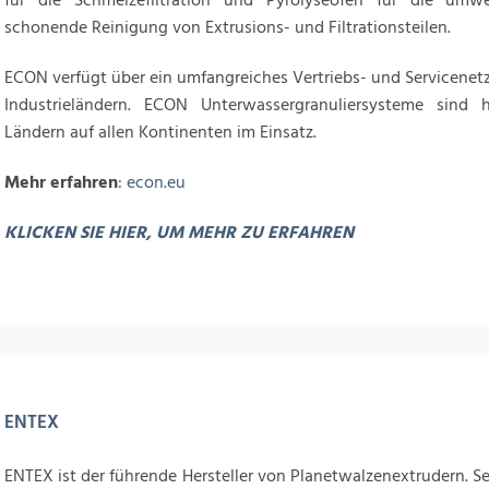
für die Schmelzefiltration und Pyrolyseöfen für die umwe
schonende Reinigung von Extrusions- und Filtrationsteilen.
ECON verfügt über ein umfangreiches Vertriebs- und Servicenetz
Industrieländern. ECON Unterwassergranuliersysteme sind
Ländern auf allen Kontinenten im Einsatz.
Mehr erfahren
:
econ.eu
KLICKEN SIE HIER, UM MEHR ZU ERFAHREN
ENTEX
ENTEX ist der führende Hersteller von Planetwalzenextrudern. S