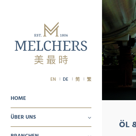
EN
DE
简
繁
HOME
ÜBER UNS
ÖL 
ÜBER UNS
KARRIERE
BRANCHEN