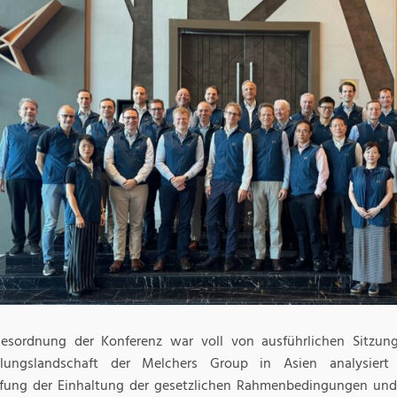
esordnung der Konferenz war voll von ausführlichen Sitzung
klungslandschaft der Melchers Group in Asien analysier
fung der Einhaltung der gesetzlichen Rahmenbedingungen und 