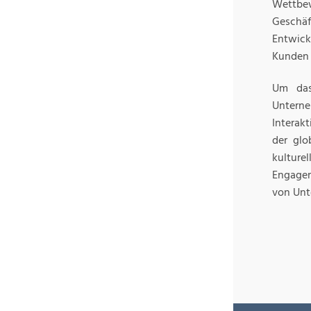
Wettbe
Geschä
Entwick
Kunden 
Um das
Unterneh
Interak
der glo
kulture
Engagem
von Unt