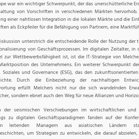
ppe war ein wichtiger Schwerpunkt, der das unerschütterliche 
haltung von Vorschriften in verschiedenen Märkten hervorhob.
ng einer nahtlosen Integration in die lokalen Märkte und die Ein
ften als Eckpfeiler für die Befähigung von Partnern, eine Marktfüh
Diskussion unterstrich die entscheidende Rolle der Nutzung de
ionalisierung von Geschäftsprozessen. Im digitalen Zeitalter, in
el zur Wettbewerbsfähigkeit ist, ist die IT-Strategie von Melch
 Marktposition des Unternehmens. Ein weiterer Schwerpunkt d
 Soziales und Governance (ESG), das den zukunftsorientierte
tlichte. Durch die Einbeziehung der nachhaltigen Entwi
ortung erfüllt Melchers nicht nur die sich wandelnden Er
cher, sondern ebnet auch den Weg für neue Allianzen und Horizon
n der seismischen Verschiebungen im wirtschaftlichen und
gs zu digitalen Geschäftsparadigmen fanden auf der Konfer
en leitenden Managern aus asiatischen Ländern stat
geschichten, um Strategien zu entwickeln, die darauf abzielen