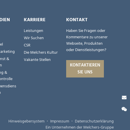
DIEN
KARRIERE
KONTAKT
Leistungen
Haben Sie Fragen oder
Kommentare zu unserer
Wir Suchen
Webseite, Produkten
el
CSR
oder Dienstleistungen?
Marketing
Die Melchers Kultur
nst &
Vakante Stellen
KONTAKTIEREN
en
SIE UNS
ng &
ontrolle
ensdiens
n
Hinweisgebersystem
・
Impressum
・
Datenschutzerklärung
Ein Unternehmen der Melchers-Gruppe