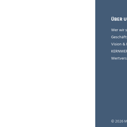
ÜBER U
Wer wir 
Geschäft
Vision & 
KERNWE
Wertvers
© 2026 M