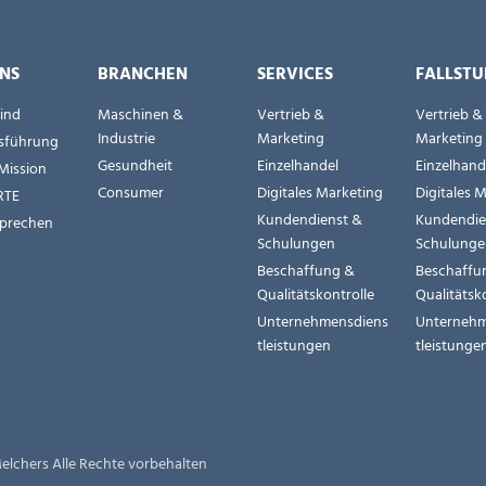
NS
BRANCHEN
SERVICES
FALLSTU
sind
Maschinen &
Vertrieb &
Vertrieb &
Industrie
Marketing
Marketing
sführung
Gesundheit
Einzelhandel
Einzelhand
Mission
Consumer
Digitales Marketing
Digitales 
RTE
Kundendienst &
Kundendie
prechen
Schulungen
Schulung
Beschaffung &
Beschaffu
Qualitätskontrolle
Qualitätsk
Unternehmensdiens
Unternehm
tleistungen
tleistunge
elchers Alle Rechte vorbehalten