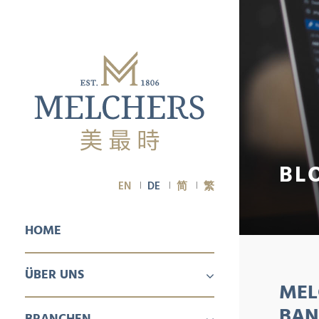
BL
EN
DE
简
繁
HOME
ÜBER UNS
MEL
ÜBER UNS
KARRIERE
BAN
BRANCHEN