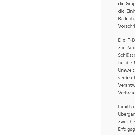
die Gru
die Ein
Bedeutu
Vorschri
Die IT-
zur Rat
Schlüss
für die
Umwelt,
verdeu
Verantw
Verbrau
Inmitte
Übergan
zwisch
Erfolgs