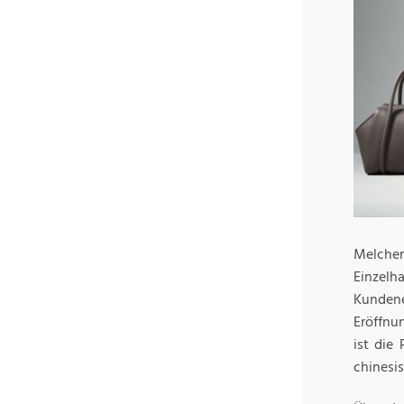
Melche
Einze
Kundene
Eröffnu
ist die
chinesi