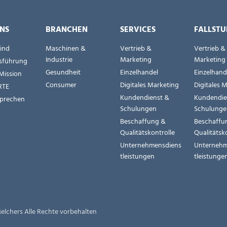
NS
BRANCHEN
SERVICES
FALLSTU
sind
Maschinen &
Vertrieb &
Vertrieb &
Industrie
Marketing
Marketing
sführung
Gesundheit
Einzelhandel
Einzelhand
Mission
Consumer
Digitales Marketing
Digitales 
RTE
Kundendienst &
Kundendie
prechen
Schulungen
Schulung
Beschaffung &
Beschaffu
Qualitätskontrolle
Qualitätsk
Unternehmensdiens
Unternehm
tleistungen
tleistunge
elchers Alle Rechte vorbehalten