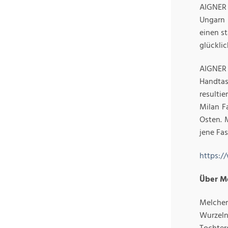
AIGNER 
Ungarn 
einen s
glückli
AIGNER
Handtas
resultie
Milan F
Osten. 
jene Fa
https:/
Über M
Melcher
Wurzeln