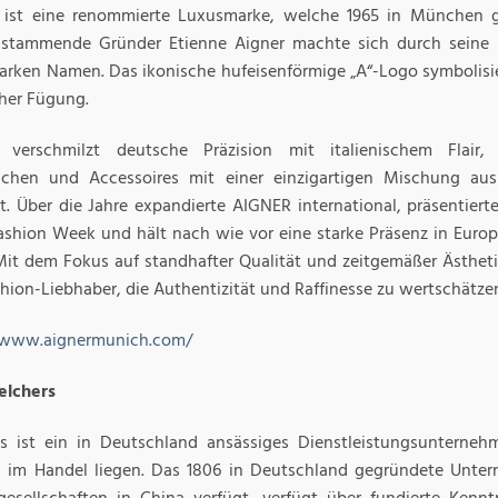
ist eine renommierte Luxusmarke, welche 1965 in München 
stammende Gründer Etienne Aigner machte sich durch seine
tarken Namen. Das ikonische hufeisenförmige „A“-Logo symbolisi
cher Fügung.
 verschmilzt deutsche Präzision mit italienischem Flair,
chen und Accessoires mit einer einzigartigen Mischung aus
rt. Über die Jahre expandierte AIGNER international, präsentiert
ashion Week und hält nach wie vor eine starke Präsenz in Euro
Mit dem Fokus auf standhafter Qualität und zeitgemäßer Ästheti
shion-Liebhaber, die Authentizität und Raffinesse zu wertschätze
/www.aignermunich.com/
elchers
s ist ein in Deutschland ansässiges Dienstleistungsunternehm
 im Handel liegen. Das 1806 in Deutschland gegründete Unter