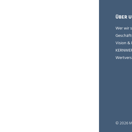
ÜBER U
Wer wir 
Geschäft
Vision & 
KERNWE
Wertvers
© 2026 M