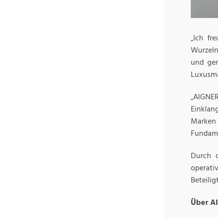
„Ich fr
Wurzeln
und gem
Luxusma
„AIGNER
Einklan
Marken 
Fundame
Durch 
operativ
Beteilig
Über A