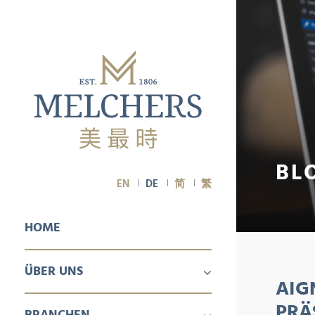
BL
EN
DE
简
繁
HOME
ÜBER UNS
AIG
ÜBER UNS
KARRIERE
PRÄ
BRANCHEN