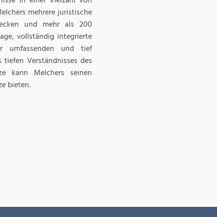
nisse in einer Vielzahl von
elchers mehrere juristische
bdecken und mehr als 200
ge, vollständig integrierte
ner umfassenden und tief
 tiefen Verständnisses des
tze kann Melchers seinen
e bieten.