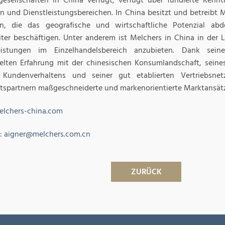
gesellschaften in China verfügt, verfügt über fundierte Kennt
n und Dienstleistungsbereichen. In China besitzt und betreibt M
en, die das geografische und wirtschaftliche Potenzial a
iter beschäftigen. Unter anderem ist Melchers in China in der La
leistungen im Einzelhandelsbereich anzubieten. Dank sei
elten Erfahrung mit der chinesischen Konsumlandschaft, seines
 Kundenverhaltens und seiner gut etablierten Vertriebsne
tspartnern maßgeschneiderte und markenorientierte Marktansätz
lchers-china.com
:
aigner@melchers.com.cn
ZURÜCK