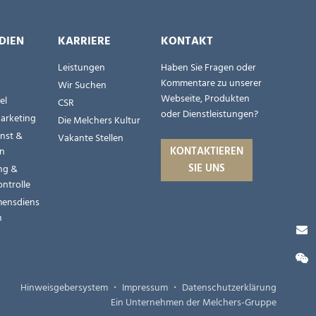
DIEN
KARRIERE
KONTAKT
Leistungen
Haben Sie Fragen oder
Kommentare zu unserer
Wir Suchen
Webseite, Produkten
el
CSR
oder Dienstleistungen?
Marketing
Die Melchers Kultur
nst &
Vakante Stellen
KONTAKTIEREN
en
SIE UNS
ng &
ontrolle
ensdiens
n
Hinweisgebersystem
・
Impressum
・
Datenschutzerklärung
Ein Unternehmen der Melchers-Gruppe